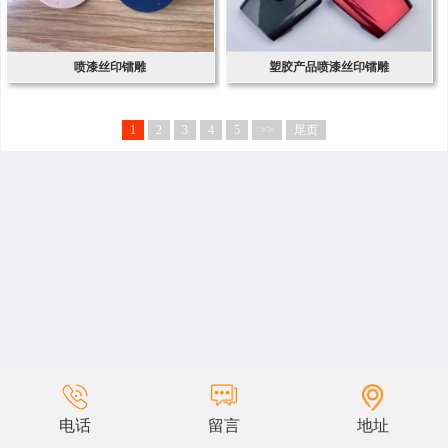
喷漆丝印镭雕
塑胶产品喷漆丝印镭雕
1
2
3
4
5
>>
尾页
电话
留言
地址