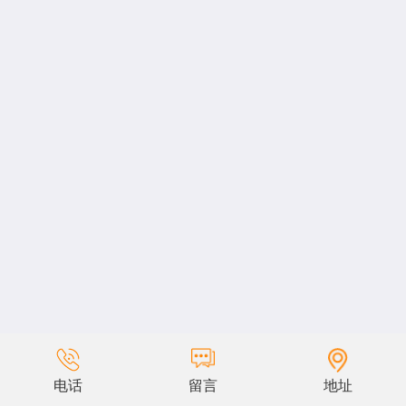
电话
留言
地址