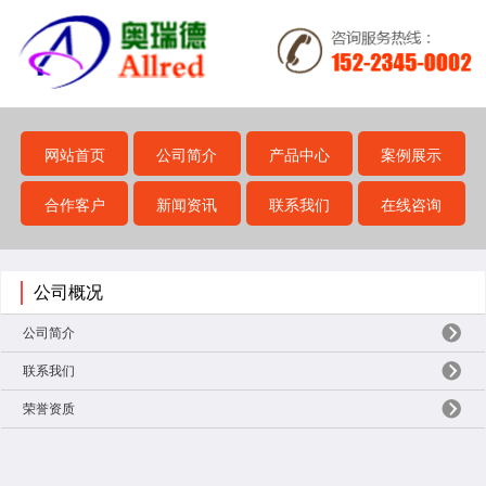
网站首页
公司简介
产品中心
案例展示
合作客户
新闻资讯
联系我们
在线咨询
公司概况
公司简介
联系我们
荣誉资质